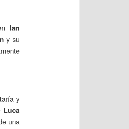
 en
Ian
y su
n
amente
aría y
de
Luca
 de una