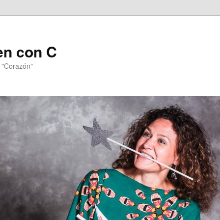
en con C
n "Corazón"