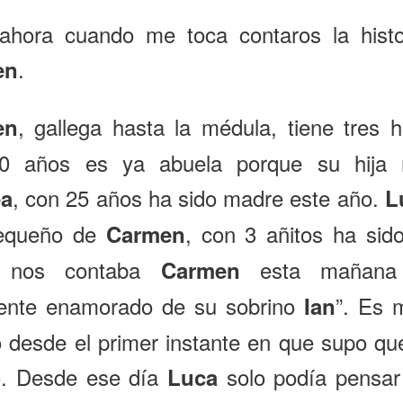
ahora cuando me toca contaros la histo
.
en
, gallega hasta la médula, tiene tres h
en
0 años es ya abuela porque su hija 
, con 25 años ha sido madre este año.
ea
L
pequeño de
, con 3 añitos ha sido
Carmen
 nos contaba
esta mañana 
Carmen
ente enamorado de su sobrino
”. Es 
Ian
 desde el primer instante en que supo qu
ío. Desde ese día
solo podía pensar 
Luca