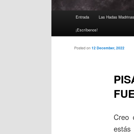
Main
Entrada
Las Hadas Madrina
Skip
menu
¡Escríbenos!
to
primary
Posted on
12 December, 2022
content
PIS
FU
Creo 
estás