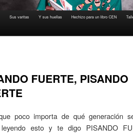
s
Sus varitas
Y sus huellas
Hechizo para un libro CEN
Tall
ANDO FUERTE, PISANDO
ERTE
que poco importa de qué generación se
 leyendo esto y te digo PISANDO F