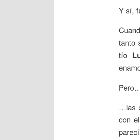
Y sí, 
Cuand
tanto
tío
L
enamo
Pero
…las 
con e
parecí