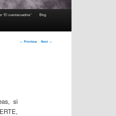
er “El cuentacuadros”
Blog
Post
←
Previous
Next
→
navigation
as, si
UERTE,