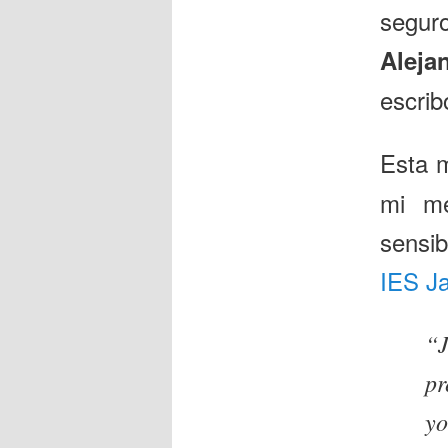
segur
Aleja
escrib
Esta 
mi me
sensib
IES Ja
“J
pr
yo