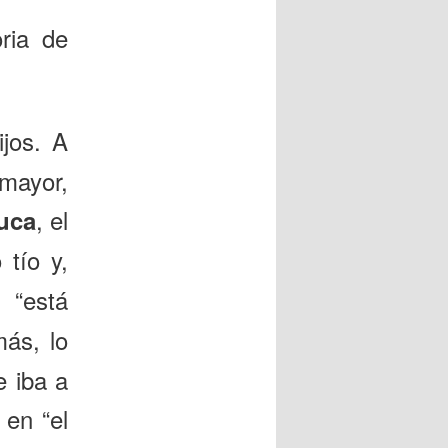
ria de
ijos. A
mayor,
, el
uca
 tío y,
“está
más, lo
e iba a
en “el