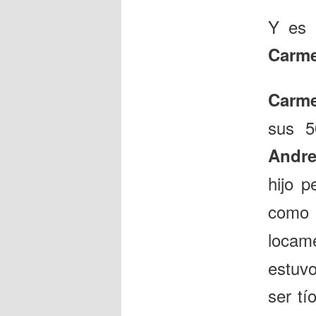
Y es 
Carm
Carm
sus 5
Andr
hijo 
como
locam
estuvo
ser t