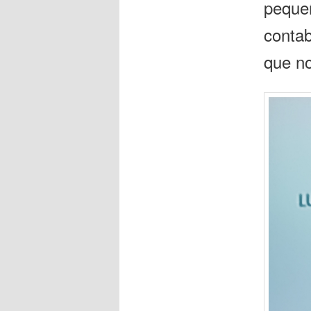
peque
conta
que n