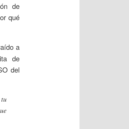
ión de
or qué
raído a
ita de
ESO del
 tu
que