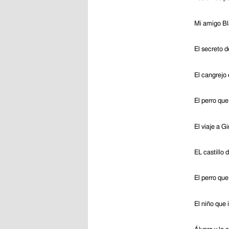
Mi amigo B
El secreto d
El cangrejo
El perro qu
El viaje a G
EL castillo 
El perro que
El niño que