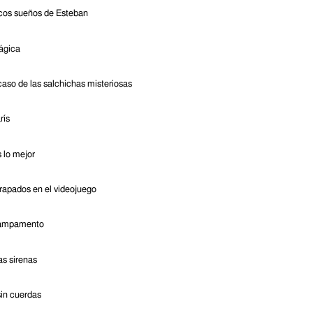
icos sueños de Esteban
ágica
caso de las salchichas misteriosas
rís
 lo mejor
trapados en el videojuego
campamento
las sirenas
sin cuerdas