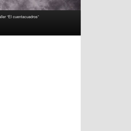
aller “El cuentacuadros”