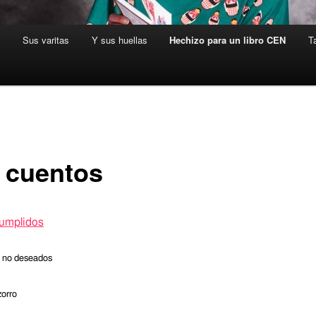
s
Sus varitas
Y sus huellas
Hechizo para un libro CEN
T
 cuentos
umplidos
 no deseados
zorro