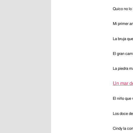
Quico no lo 
Mi primer a
La bruja qu
El gran cam
La piedra m
Un mar d
El niño que
Los doce de
Cindy la co