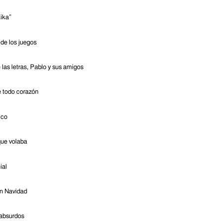
ika”
de los juegos
 las letras, Pablo y sus amigos
 todo corazón
ico
ue volaba
ial
n Navidad
absurdos