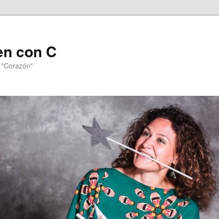
en con C
n "Corazón"