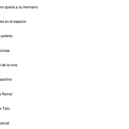
 no quería a su hermano
es en el espacio
s pobres
iciosa
 de la luna
eportivo
 a Roma!
de Tato
pecial