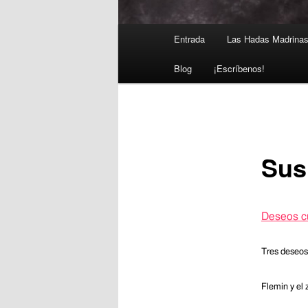
Main
Entrada
Las Hadas Madrina
Skip
menu
Blog
¡Escríbenos!
to
primary
content
Sus
Deseos c
Tres deseos
Flemin y el 