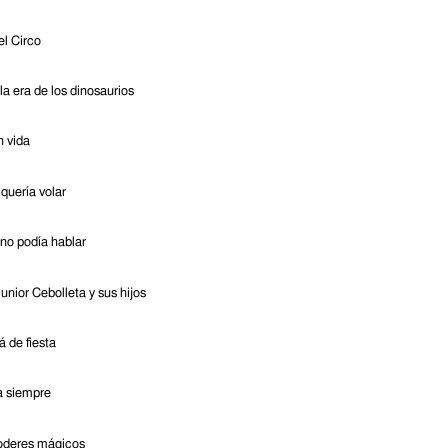
el Circo
a era de los dinosaurios
n vida
quería volar
 no podía hablar
unior Cebolleta y sus hijos
á de fiesta
a siempre
oderes mágicos