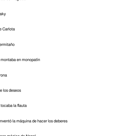
laky
e Carlota
 ermitaño
e montaba en monopatín
irona
de los deseos
 tocaba la flauta
 inventó la máquina de hacer los deberes