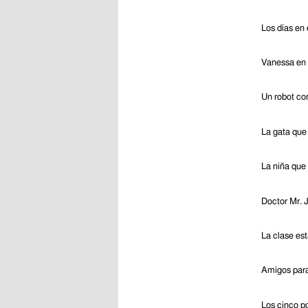
Los días en 
Vanessa en l
Un robot co
La gata que 
La niña que
Doctor Mr. J
La clase est
Amigos par
Los cinco p