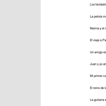
Los fantást
La pelota m
Marina y el 
El viaje a Pa
Un amigo es
Juan y yo a
Mi primer 
El reino de 
La guitarra 