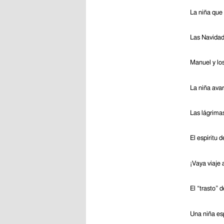
La niña que
Las Navidad
Manuel y lo
La niña avar
Las lágrimas
El espíritu d
¡Vaya viaje
El “trasto” 
Una niña es