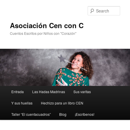
Sear
Asociación Cen con C
Cuentos Escritos por Niños con "Corazón"
Main
Entrada
Las Hadas Madrinas
Sus varitas
Skip
menu
Y sus huellas
Hechizo para un libro CEN
to
Taller “El cuentacuadros”
Blog
¡Escríbenos!
primary
content