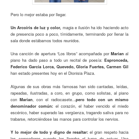
Pero lo mejor estaba por llegar.
Un Arcoíris de luz y color,
magia e ilusión ha ido haciendo acto
de presencia poco a poco, tímidamente, terminando por llenar la
sala donde estábamos todos reunidos.
Una canción de apertura “Los libros” acompañada por
Marian
al
piano ha dado paso a todo un recital de poesía:
Espronceda,
Federico García Lorca, Quevedo, Gloria Fuertes, Carmen Gil
han estado presentes hoy en el Dionisia Plaza.
Algunas de sus obras más famosas han sido cantadas, leídas,
rapeadas, ilustradas, a coro, en grupo, como solistas, al piano
con
Marian
, con el radiocasete..
.pero todo con un mismo
denominador común:
el corazón, el haber vencido el miedo
escénico, haber superado las vergüenza, tragando saliva para no
trabarse, retorciéndose las manos para controlar los nervios.
Y lo mejor de todo y digno de resaltar:
el gran respeto hacia
los compañeros cuando les llegaba el turno de actuar. Una