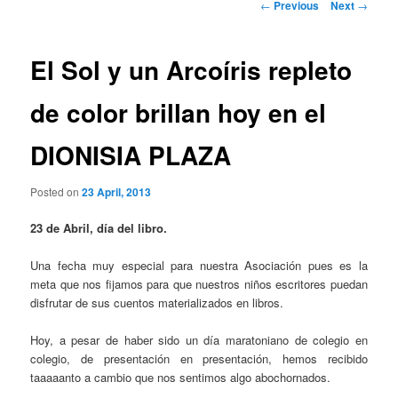
Post
←
Previous
Next
→
navigation
El Sol y un Arcoíris repleto
de color brillan hoy en el
DIONISIA PLAZA
Posted on
23 April, 2013
23 de Abril, día del libro.
Una fecha muy especial para nuestra Asociación pues es la
meta que nos fijamos para que nuestros niños escritores puedan
disfrutar de sus cuentos materializados en libros.
Hoy, a pesar de haber sido un día maratoniano de colegio en
colegio, de presentación en presentación, hemos recibido
taaaaanto a cambio que nos sentimos algo abochornados.