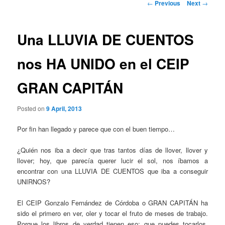
Post
←
Previous
Next
→
navigation
Una LLUVIA DE CUENTOS
nos HA UNIDO en el CEIP
GRAN CAPITÁN
Posted on
9 April, 2013
Por fin han llegado y parece que con el buen tiempo…
¿Quién nos iba a decir que tras tantos días de llover, llover y
llover; hoy, que parecía querer lucir el sol, nos íbamos a
encontrar con una LLUVIA DE CUENTOS que iba a conseguir
UNIRNOS?
El CEIP Gonzalo Fernández de Córdoba o GRAN CAPITÁN ha
sido el primero en ver, oler y tocar el fruto de meses de trabajo.
Porque los libros de verdad tienen eso: que puedes tocarlos,