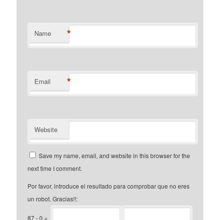
*
Name
*
Email
Website
Save my name, email, and website in this browser for the
next time I comment.
Por favor, introduce el resultado para comprobar que no eres
un robot. Gracias!!:
87
-
0
=