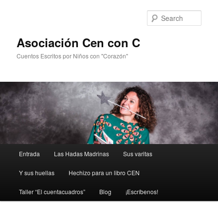
Sear
Asociación Cen con C
Cuentos Escritos por Niños con "Corazón"
Main
Entrada
Las Hadas Madrinas
Sus varitas
Skip
menu
Y sus huellas
Hechizo para un libro CEN
to
Taller “El cuentacuadros”
Blog
¡Escríbenos!
primary
content