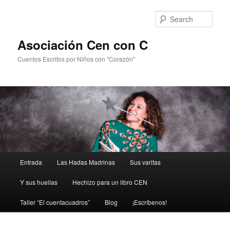
Sear
Asociación Cen con C
Cuentos Escritos por Niños con "Corazón"
Main
Entrada
Las Hadas Madrinas
Sus varitas
Skip
menu
Y sus huellas
Hechizo para un libro CEN
to
Taller “El cuentacuadros”
Blog
¡Escríbenos!
primary
content