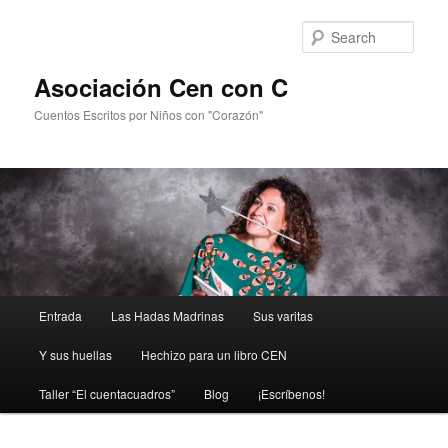
Sear
Asociación Cen con C
Cuentos Escritos por Niños con "Corazón"
Main
Entrada
Las Hadas Madrinas
Sus varitas
Skip
menu
Y sus huellas
Hechizo para un libro CEN
to
Taller “El cuentacuadros”
Blog
¡Escríbenos!
primary
content