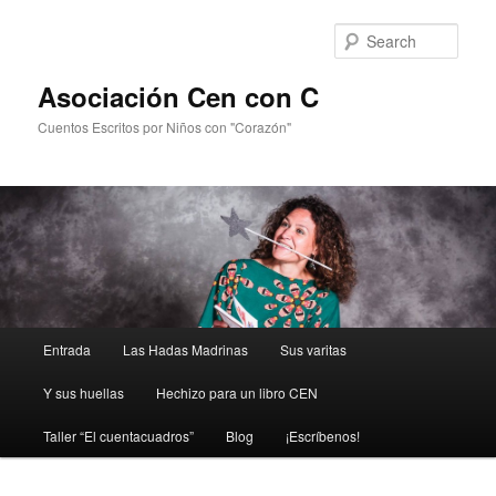
Sear
Asociación Cen con C
Cuentos Escritos por Niños con "Corazón"
Main
Entrada
Las Hadas Madrinas
Sus varitas
Skip
menu
Y sus huellas
Hechizo para un libro CEN
to
Taller “El cuentacuadros”
Blog
¡Escríbenos!
primary
content