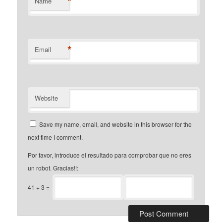
*
Name
*
Email
Website
Save my name, email, and website in this browser for the
next time I comment.
Por favor, introduce el resultado para comprobar que no eres
un robot. Gracias!!:
41
+
3
=