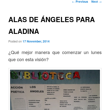
Post
←
Previous
Next
→
navigation
ALAS DE ÁNGELES PARA
ALADINA
Posted on
17 November, 2014
¿Qué mejor manera que comenzar un lunes
que con esta visión?