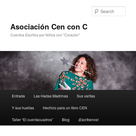
Sear
Asociación Cen con C
Cuentos Escritos por Niños con "Corazón"
Main
Entrada
Las Hadas Madrinas
Sus varitas
Skip
menu
Y sus huellas
Hechizo para un libro CEN
to
Taller “El cuentacuadros”
Blog
¡Escríbenos!
primary
content