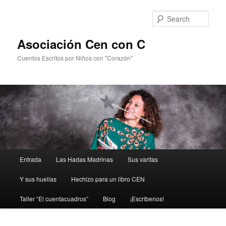
Sear
Asociación Cen con C
Cuentos Escritos por Niños con "Corazón"
Main
Entrada
Las Hadas Madrinas
Sus varitas
Skip
menu
Y sus huellas
Hechizo para un libro CEN
to
Taller “El cuentacuadros”
Blog
¡Escríbenos!
primary
content