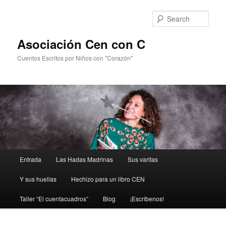
Sear
Asociación Cen con C
Cuentos Escritos por Niños con "Corazón"
Main
Entrada
Las Hadas Madrinas
Sus varitas
Skip
menu
Y sus huellas
Hechizo para un libro CEN
to
Taller “El cuentacuadros”
Blog
¡Escríbenos!
primary
content