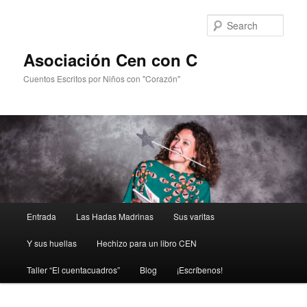
Sear
Asociación Cen con C
Cuentos Escritos por Niños con "Corazón"
Main
Entrada
Las Hadas Madrinas
Sus varitas
Skip
menu
Y sus huellas
Hechizo para un libro CEN
to
Taller “El cuentacuadros”
Blog
¡Escríbenos!
primary
content