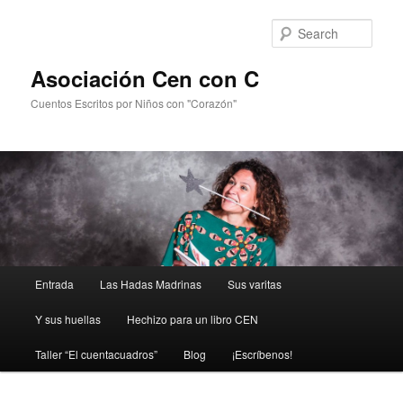
Sear
Asociación Cen con C
Cuentos Escritos por Niños con "Corazón"
Main
Entrada
Las Hadas Madrinas
Sus varitas
Skip
menu
Y sus huellas
Hechizo para un libro CEN
to
Taller “El cuentacuadros”
Blog
¡Escríbenos!
primary
content