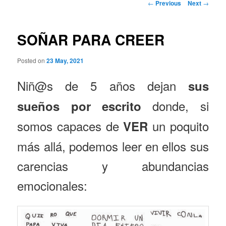
Post
←
Previous
Next
→
navigation
SOÑAR PARA CREER
Posted on
23 May, 2021
Niñ@s de 5 años dejan
sus
donde, si
sueños por escrito
somos capaces de
un poquito
VER
más allá, podemos leer en ellos sus
carencias y abundancias
emocionales: