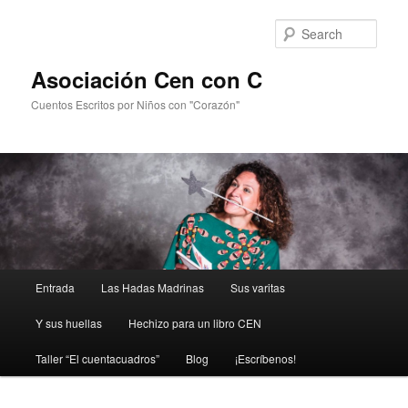
Sear
Asociación Cen con C
Cuentos Escritos por Niños con "Corazón"
Main
Entrada
Las Hadas Madrinas
Sus varitas
Skip
menu
Y sus huellas
Hechizo para un libro CEN
to
Taller “El cuentacuadros”
Blog
¡Escríbenos!
primary
content