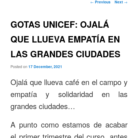
Post
←
Previous
Next
→
navigation
GOTAS UNICEF: OJALÁ
QUE LLUEVA EMPATÍA EN
LAS GRANDES CIUDADES
Posted on
17 December, 2021
Ojalá que llueva café en el campo y
empatía y solidaridad en las
grandes ciudades…
A punto como estamos de acabar
el primer trimestre del curso, antes