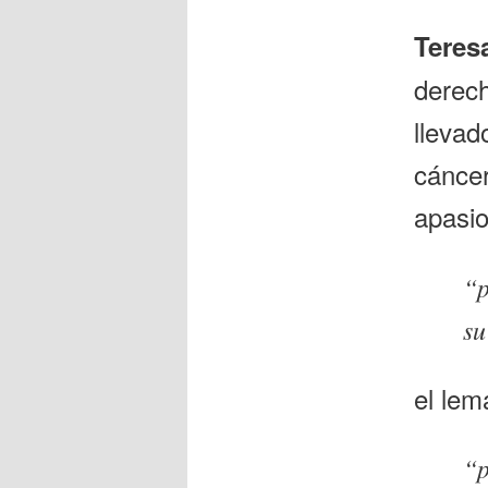
Teres
derech
lleva
cánce
apasio
“p
su
el le
“