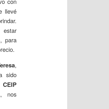
evo con
e llevé
rindar.
 estar
, para
recio.
,
eresa
a sido
el
CEIP
, nos