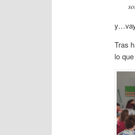
so
y…vaya
Tras h
lo que