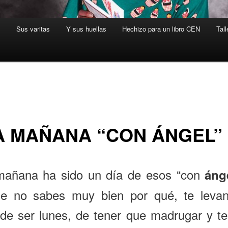
s
Sus varitas
Y sus huellas
Hechizo para un libro CEN
Tall
A MAÑANA “CON ÁNGEL”
mañana ha sido un día de esos “con
áng
ue no sabes muy bien por qué, te levan
de ser lunes, de tener que madrugar y t