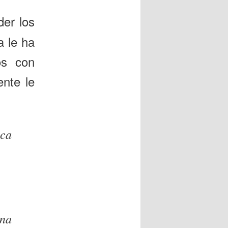
der los
a le ha
os con
nte le
nca
na