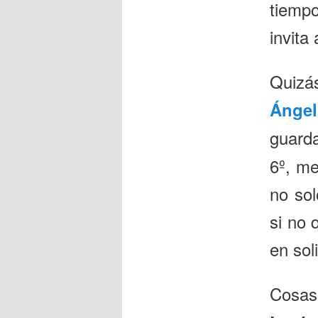
tiemp
invita
Quizá
Áng
guard
6º, me
no sol
si no 
en sol
Cosas