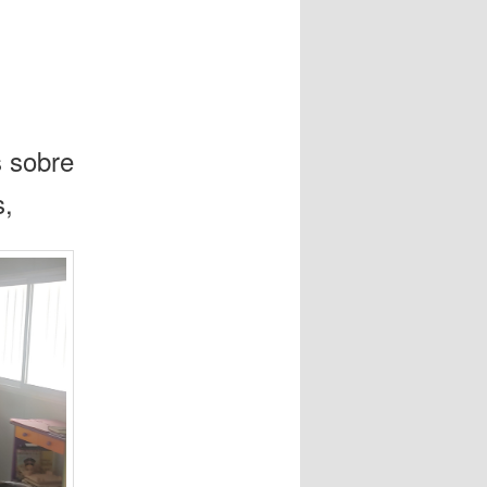
s sobre
s,