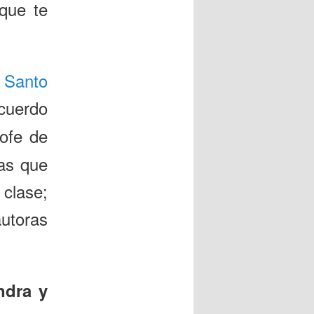
que te
 Santo
cuerdo
rofe de
cas que
 clase;
autoras
ndra y