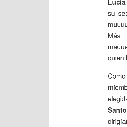
Lucía
su seg
muuuu
Más q
maque
quien 
Como 
miem
elegi
Sant
dirigí