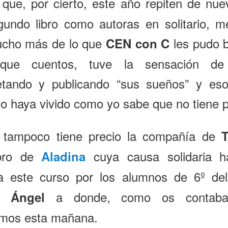
que, por cierto, este año repiten de nu
undo libro como autoras en solitario, m
cho más de lo que
les pudo b
CEN con C
ue cuentos, tuve la sensación de
tando y publicando “sus sueños” y eso
lo haya vivido como yo sabe que no tiene p
tampoco tiene precio la compañía de
T
bro de
cuya causa solidaria h
Aladina
da este curso por los alumnos de 6º d
a donde, como os contaba
o Ángel
amos esta mañana.