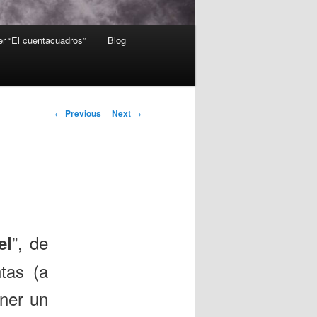
er “El cuentacuadros”
Blog
Post
←
Previous
Next
→
navigation
”, de
el
tas (a
ener un