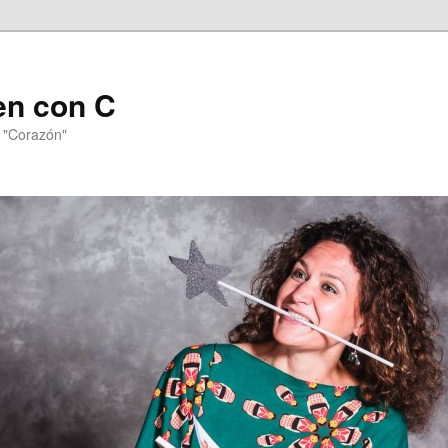
en con C
n "Corazón"