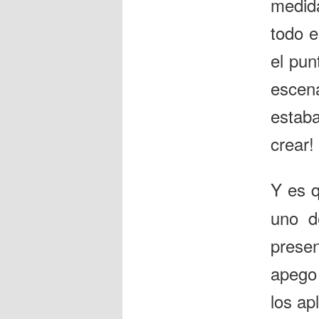
medid
todo e
el pun
escena
estab
crear!
Y es 
uno d
presen
apego
los ap