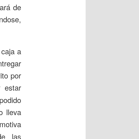
ará de
éndose,
 caja a
regar
ito por
 estar
podido
o lleva
otiva
de las