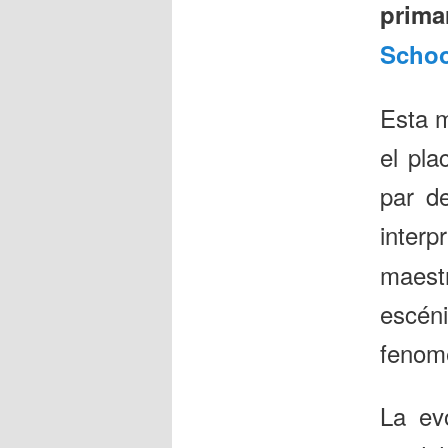
prima
Schoo
Esta m
el pla
par d
inter
maest
escén
fenom
La ev