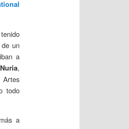
tional
 tenido
l de un
iban a
.
,
Nuria
 Artes
o todo
 más a