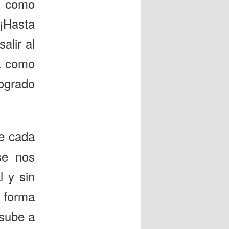
, como
 ¡Hasta
alir al
da como
ogrado
e cada
se nos
l y sin
 forma
 sube a