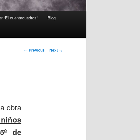
er “El cuentacuadros”
Blog
Post
←
Previous
Next
→
navigation
la obra
 niños
5º de