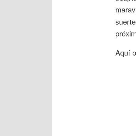
marav
suerte
próxi
Aquí o