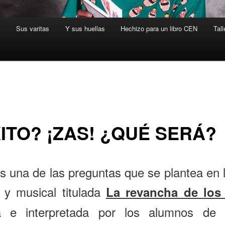
s
Sus varitas
Y sus huellas
Hechizo para un libro CEN
Tall
ITO? ¡ZAS! ¿QUÉ SERÁ?
s una de las preguntas que se plantea en 
l y musical titulada
La revancha de los
ta e interpretada por los alumnos de