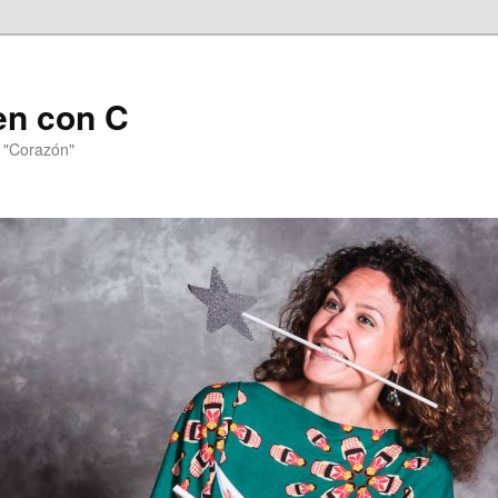
en con C
n "Corazón"