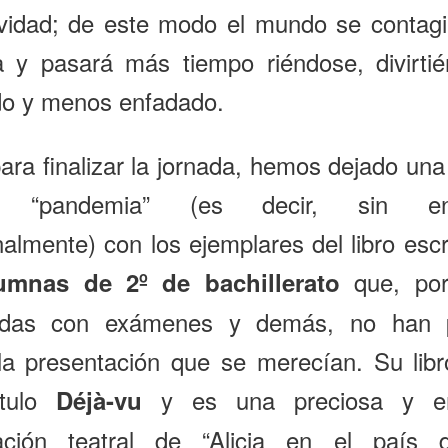
ividad; de este modo el mundo se contagi
a y pasará más tiempo riéndose, divirti
do y menos enfadado.
ara finalizar la jornada, hemos dejado una
 “pandemia” (es decir, sin ent
almente) con los ejemplares del libro escr
que, por
umnas de 2º de bachillerato
adas con exámenes y demás, no han 
la presentación que se merecían. Su libr
ítulo
y es una preciosa y em
Déjà-vu
ación teatral de “Alicia en el país 