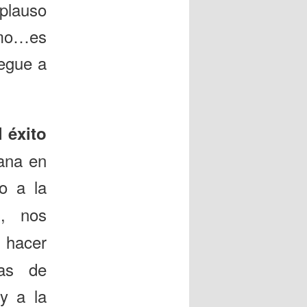
plauso
ismo…es
egue a
 éxito
ana en
o a la
l, nos
 hacer
nas de
 y a la