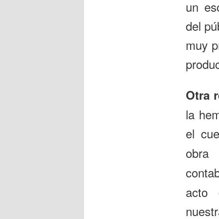
un es
del pú
muy p
produc
Otra 
la he
el cu
obra 
conta
acto 
nuestr