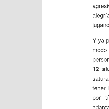
agres
alegrí
jugan
Y ya p
modo
person
12 al
satur
tener 
por t
adapt