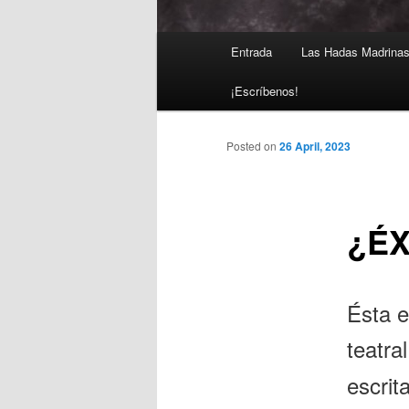
Main
Entrada
Las Hadas Madrina
Skip
menu
¡Escríbenos!
to
primary
Posted on
26 April, 2023
content
¿ÉX
Ésta e
teatra
escri