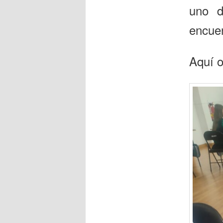
uno d
encue
Aquí o