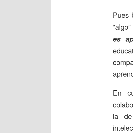
Pues 
“algo”
es ap
educat
compar
aprend
En cu
colabo
la de
intele