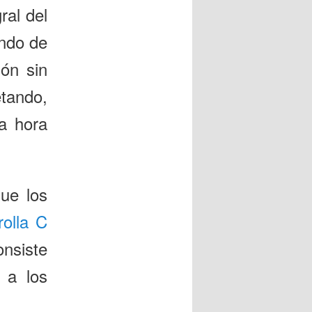
ral del
ndo de
ión sin
tando,
la hora
que los
rolla C
onsiste
 a los