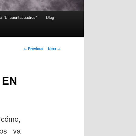
er “El cuentacuadros”
Blog
Post
←
Previous
Next
→
navigation
 EN
 cómo,
ios va