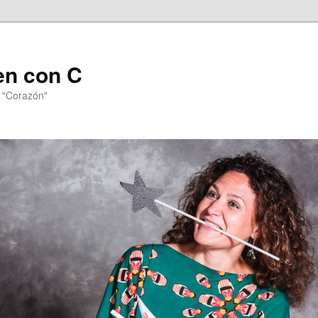
en con C
n "Corazón"