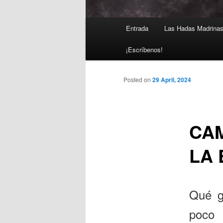
Main
Entrada
Las Hadas Madrina
Skip
menu
¡Escríbenos!
to
primary
Posted on
29 April, 2024
content
CA
LA
Qué g
poco 