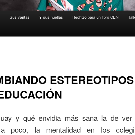
s
Sus varitas
Y sus huellas
Hechizo para un libro CEN
Tall
MBIANDO ESTEREOTIPOS
 EDUCACIÓN
uay y qué envidia más sana la de ver
a poco, la mentalidad en los coleg