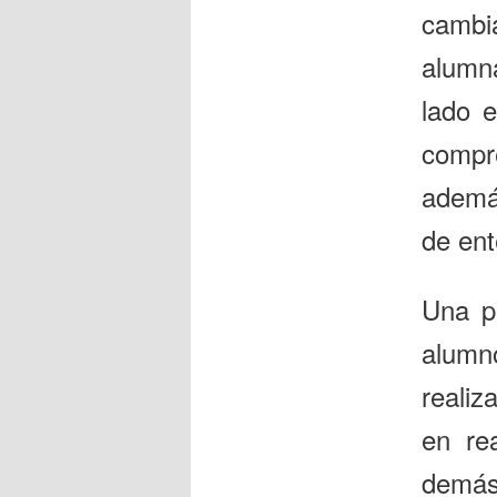
cambia
alumn
lado e
compr
además
de ent
Una pr
alumn
realiz
en re
demás 