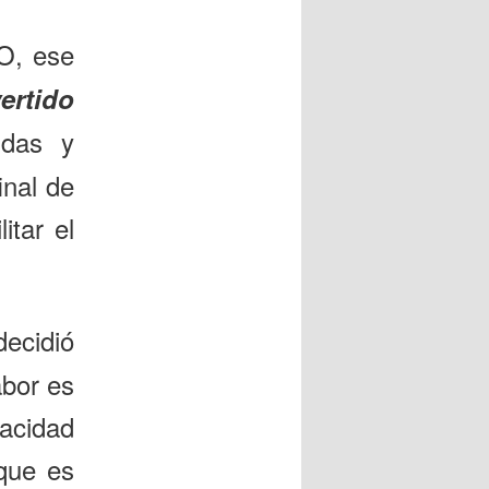
O, ese
ertido
idas y
inal de
itar el
ecidió
bor es
acidad
 que es