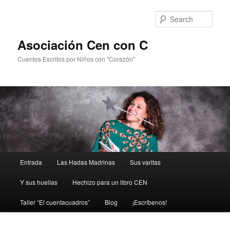
Sear
Asociación Cen con C
Cuentos Escritos por Niños con "Corazón"
Main
Entrada
Las Hadas Madrinas
Sus varitas
Skip
menu
Y sus huellas
Hechizo para un libro CEN
to
Taller “El cuentacuadros”
Blog
¡Escríbenos!
primary
content