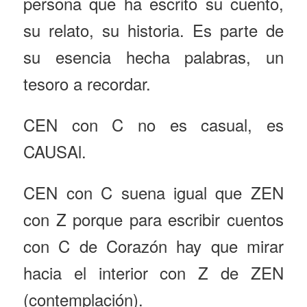
persona que ha escrito su cuento,
su relato, su historia. Es parte de
su esencia hecha palabras, un
tesoro a recordar.
CEN con C no es casual, es
CAUSAl.
CEN con C suena igual que ZEN
con Z porque para escribir cuentos
con C de Corazón hay que mirar
hacia el interior con Z de ZEN
(contemplación).