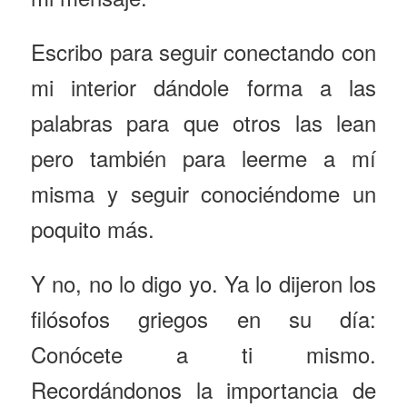
Escribo para seguir conectando con
mi interior dándole forma a las
palabras para que otros las lean
pero también para leerme a mí
misma y seguir conociéndome un
poquito más.
Y no, no lo digo yo. Ya lo dijeron los
filósofos griegos en su día:
Conócete a ti mismo.
Recordándonos la importancia de