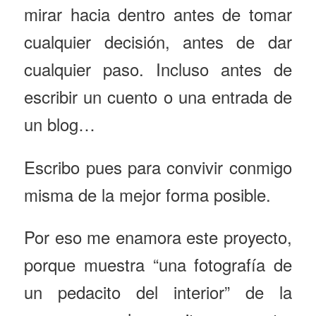
mirar hacia dentro antes de tomar
cualquier decisión, antes de dar
cualquier paso. Incluso antes de
escribir un cuento o una entrada de
un blog…
Escribo pues para convivir conmigo
misma de la mejor forma posible.
Por eso me enamora este proyecto,
porque muestra “una fotografía de
un pedacito del interior” de la