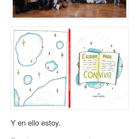
Y en ello estoy.