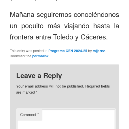
Mañana seguiremos conociéndonos
un poquito más viajando hasta la
frontera entre Toledo y Cáceres.
This entry was posted in
Programa CEN 2024-25
by
mjjerez
.
Bookmark the
permalink
.
Leave a Reply
Your email address will not be published.
Required fields
are marked
*
Comment
*