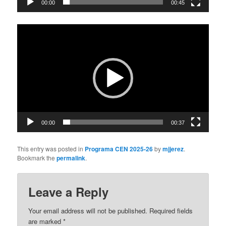
00:00
00:45
Video
Player
00:00
00:37
This entry was posted in
Programa CEN 2025-26
by
mjjerez
.
Bookmark the
permalink
.
Leave a Reply
Your email address will not be published.
Required fields
are marked
*