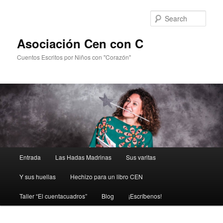
Sear
Asociación Cen con C
Cuentos Escritos por Niños con "Corazón"
Main
Entrada
Las Hadas Madrinas
Sus varitas
Skip
menu
Y sus huellas
Hechizo para un libro CEN
to
Taller “El cuentacuadros”
Blog
¡Escríbenos!
primary
content