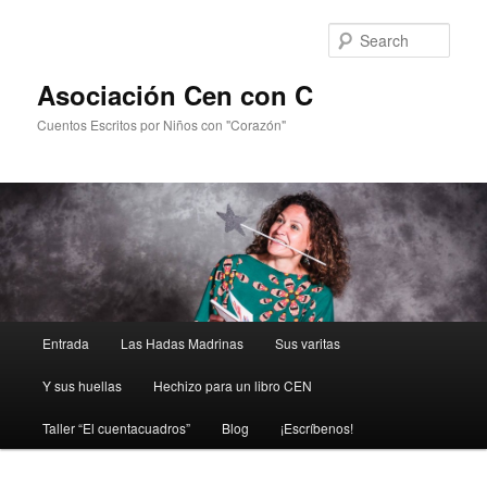
Sear
Asociación Cen con C
Cuentos Escritos por Niños con "Corazón"
Main
Entrada
Las Hadas Madrinas
Sus varitas
Skip
menu
Y sus huellas
Hechizo para un libro CEN
to
Taller “El cuentacuadros”
Blog
¡Escríbenos!
primary
content