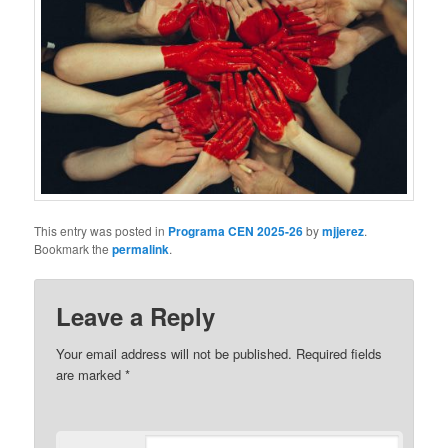
This entry was posted in
Programa CEN 2025-26
by
mjjerez
.
Bookmark the
permalink
.
Leave a Reply
Your email address will not be published.
Required fields
are marked
*