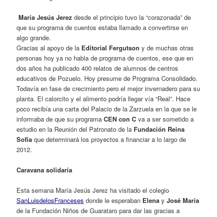
María
Jesús
Jerez
desde el principio tuvo la “corazonada” de
que su programa de cuentos estaba llamado a convertirse en
algo grande.
Gracias al apoyo de la
Editorial
Fergutson
y de muchas otras
personas hoy ya no habla de programa de cuentos, ese que en
dos años ha publicado 400 relatos de alumnos de centros
educativos de Pozuelo. Hoy presume de Programa Consolidado.
Todavía en fase de crecimiento pero el mejor invernadero para su
planta. El calorcito y el alimento podría llegar vía “Real”. Hace
poco recibía una carta del Palacio de la Zarzuela en la que se le
informaba de que su programa
CEN
con
C
va a ser sometido a
estudio en la Reunión del Patronato de la
Fundación
Reina
Sofía
que determinará los proyectos a financiar a lo largo de
2012.
Caravana
solidaria
Esta semana María Jesús Jerez ha visitado el colegio
San
Luis
de
los
Franceses
donde le esperaban
Elena
y
José
María
de la Fundación Niños de Guarataro para dar las gracias a