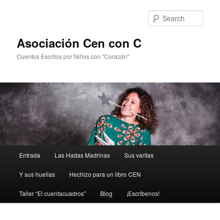
Sear
Asociación Cen con C
Cuentos Escritos por Niños con "Corazón"
Main
Entrada
Las Hadas Madrinas
Sus varitas
Skip
menu
Y sus huellas
Hechizo para un libro CEN
to
Taller “El cuentacuadros”
Blog
¡Escríbenos!
primary
content