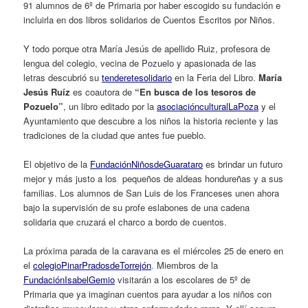
91 alumnos de 6º de Primaria por haber escogido su fundación e
incluirla en dos libros solidarios de Cuentos Escritos por Niños.
Y todo porque otra María Jesús de apellido Ruiz, profesora de
lengua del colegio, vecina de Pozuelo y apasionada de las
letras descubrió su
tenderete
solidario
en la Feria del Libro.
María
Jesús
Ruíz
es coautora de
“En
busca
de
los
tesoros
de
Pozuelo”
, un libro editado por la
asociación
cultural
La
Poza
y el
Ayuntamiento que descubre a los niños la historia reciente y las
tradiciones de la ciudad que antes fue pueblo.
El objetivo de la
Fundación
Niños
de
Guarataro
es brindar un futuro
mejor y más justo a los pequeños de aldeas hondureñas y a sus
familias. Los alumnos de San Luis de los Franceses unen ahora
bajo la supervisión de su profe eslabones de una cadena
solidaria que cruzará el charco a bordo de cuentos.
La próxima parada de la caravana es el miércoles 25 de enero en
el
colegio
Pinar
Prados
de
Torrejón
.
Miembros de la
Fundación
Isabel
Gemio
visitarán a los escolares de 5º de
Primaria que ya imaginan cuentos para ayudar a los niños con