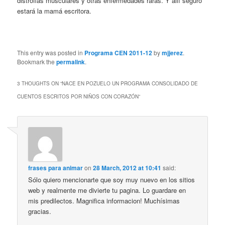
distrofias musculares y otras enfermedades raras. Y allí seguro
estará la mamá escritora.
This entry was posted in
Programa CEN 2011-12
by
mjjerez
.
Bookmark the
permalink
.
3 THOUGHTS ON “
NACE EN POZUELO UN PROGRAMA CONSOLIDADO DE
CUENTOS ESCRITOS POR NIÑOS CON CORAZÓN
”
frases para animar
on
28 March, 2012 at 10:41
said:
Sólo quiero mencionarte que soy muy nuevo en los sitios
web y realmente me divierte tu pagina. Lo guardare en
mis predilectos. Magnifica informacion! Muchísimas
gracias.