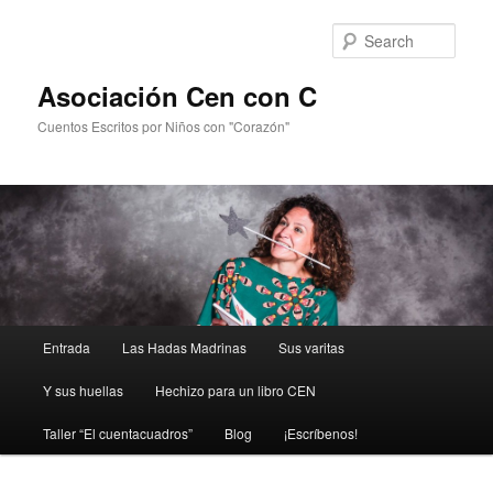
Sear
Asociación Cen con C
Cuentos Escritos por Niños con "Corazón"
Main
Entrada
Las Hadas Madrinas
Sus varitas
Skip
menu
Y sus huellas
Hechizo para un libro CEN
to
Taller “El cuentacuadros”
Blog
¡Escríbenos!
primary
content