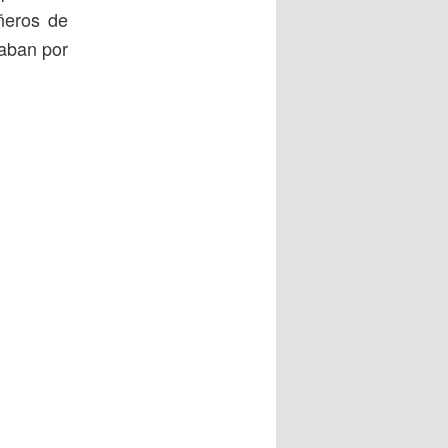
ñeros de
naban por