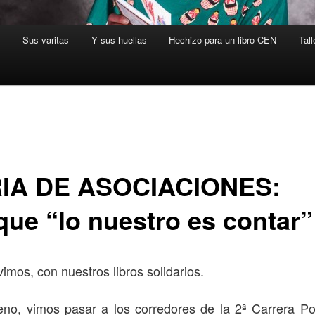
s
Sus varitas
Y sus huellas
Hechizo para un libro CEN
Tall
IA DE ASOCIACIONES:
que “lo nuestro es contar”
uvimos, con nuestros libros solidarios.
eno, vimos pasar a los corredores de la 2ª Carrera Po