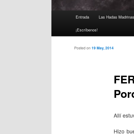
Main
Entrada
Las Hadas Madrina
Skip
menu
¡Escríbenos!
to
primary
Posted on
19 May, 2014
content
FER
Por
Allí est
Hizo bu