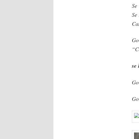
Se 
Se 
Ca
Go
“C
se
Go
Go