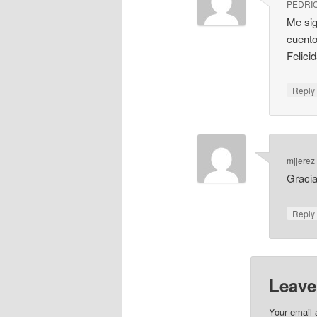
PEDRI
Me sig
cuent
Felici
Repl
mjjerez
Gracia
Repl
Leave
Your email 