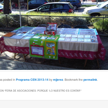
as posted in
Programa CEN 2013-14
by
mjjerez
. Bookmark the
permalink
.
ON “
FERIA DE ASOCIACIONES: PORQUE “LO NUESTRO ES CONTAR”
”