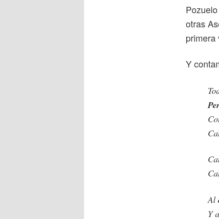
Pozuelo
otras As
primera 
Y cont
To
Per
Co
Ca
Ca
Ca
Al
Y a