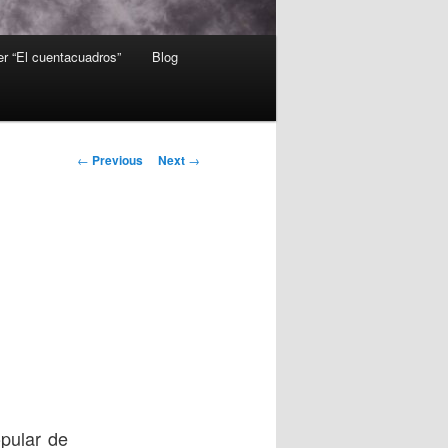
er “El cuentacuadros”
Blog
Post
←
Previous
Next
→
navigation
pular de