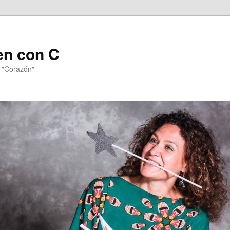
en con C
n "Corazón"