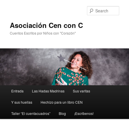
Sear
Asociación Cen con C
Cuentos Escritos por Niños con "Corazón"
Main
Entrada
Las Hadas Madrinas
Sus varitas
Skip
menu
Y sus huellas
Hechizo para un libro CEN
to
Taller “El cuentacuadros”
Blog
¡Escríbenos!
primary
content