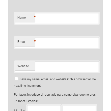
*
Name
*
Email
Website
Save my name, email, and website in this browser for the
next time I comment.
Por favor, introduce el resultado para comprobar que no eres
un robot. Gracias!!:
68
+
7
=