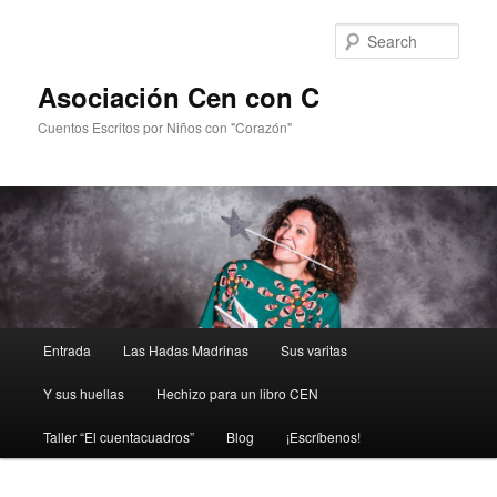
Sear
Asociación Cen con C
Cuentos Escritos por Niños con "Corazón"
Main
Entrada
Las Hadas Madrinas
Sus varitas
Skip
menu
Y sus huellas
Hechizo para un libro CEN
to
Taller “El cuentacuadros”
Blog
¡Escríbenos!
primary
content