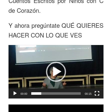
Cuentos Escritos por Niños con C
de Corazón.
Y ahora pregúntate QUÉ QUIERES
HACER CON LO QUE VES
Video
Player
00:00
00:15
Video