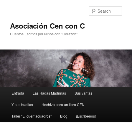
Sear
Asociación Cen con C
Cuentos Escritos por Niños con "Corazón"
Main
Entrada
Las Hadas Madrinas
Sus varitas
Skip
menu
Y sus huellas
Hechizo para un libro CEN
to
Taller “El cuentacuadros”
Blog
¡Escríbenos!
primary
content