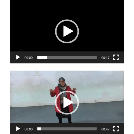
Video
Player
00:00
00:17
Video
Player
00:00
00:47