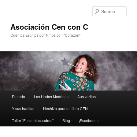
Sear
Asociación Cen con C
Cuentos Escritos por Niños con "Corazón"
Main
Entrada
Las Hadas Madrinas
Sus varitas
Skip
menu
Y sus huellas
Hechizo para un libro CEN
to
Taller “El cuentacuadros”
Blog
¡Escríbenos!
primary
content