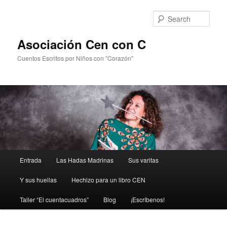
Sear
Asociación Cen con C
Cuentos Escritos por Niños con "Corazón"
Main
Entrada
Las Hadas Madrinas
Sus varitas
Skip
menu
Y sus huellas
Hechizo para un libro CEN
to
Taller “El cuentacuadros”
Blog
¡Escríbenos!
primary
content