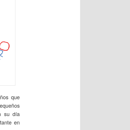
iños que
pequeños
n su día
tante en