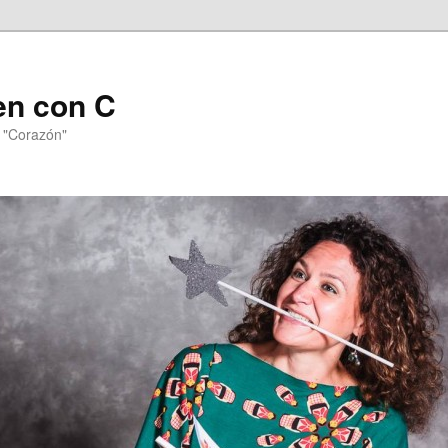
en con C
n "Corazón"