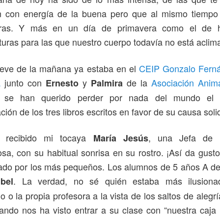
n con energía de la buena pero que al mismo tiempo 
oras. Y más en un día de primavera como el de h
uras para las que nuestro cuerpo todavía no está aclim
ueve de la mañana ya estaba en el
CEIP Gonzalo Fern
a
junto con
y
de la
Asociación Anima
Ernesto
Palmira
 se han querido perder por nada del mundo el 
ción de los tres libros escritos en favor de su causa soli
 recibido mi tocaya
, una Jefa de E
María Jesús
osa, con su habitual sonrisa en su rostro. ¡Así da gus
do por los más pequeños. Los alumnos de 5 años A de 
. La verdad, no sé quién estaba más ilusiona
ibel
 o la propia profesora a la vista de los saltos de alegr
ndo nos ha visto entrar a su clase con “nuestra caja