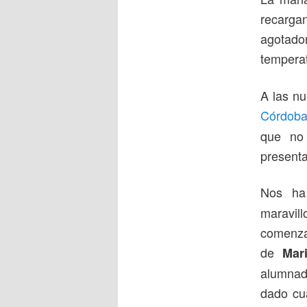
recarga
agotad
temperat
A las n
Córdob
que no
presenta
Nos ha
maravill
comenza
de
Mar
alumnado
dado cua