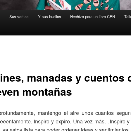
s
Sus varitas
Y sus huellas
Hechizo para un libro CEN
Tall
fines, manadas y cuentos 
ven montañas
 profundamente, mantengo el aire unos cuantos segun
eeeentamente. Inspiro y expiro. Una vez más…Inspiro 
, ya estoy lista para poder ordenar ideas y sentimientos.