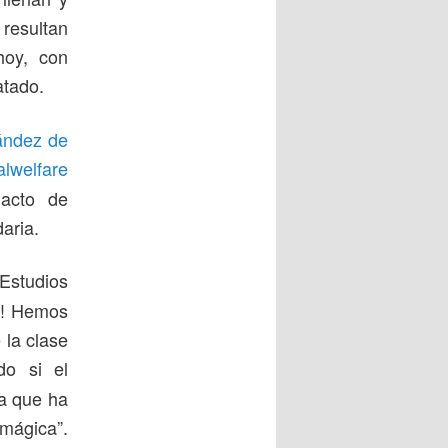
resultan
oy, con
atado.
ández de
lwelfare
acto de
daria.
studios
to! Hemos
la clase
do si el
ía que ha
 mágica”.