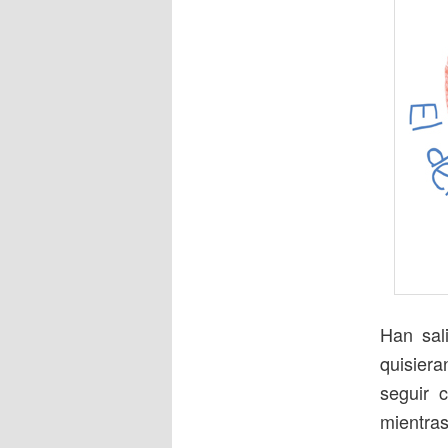
Han sal
quisier
seguir 
mientra