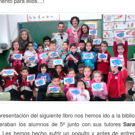
ento para ellos…!
presentación del siguiente libro nos hemos ido a la bibliot
eraban los alumnos de 5º junto con sus tutores
Sar
. Les hemos hecho sufrir un poquito y antes de entreg