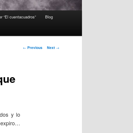
er “El cuentacuadros”
Blog
Post
←
Previous
Next
→
navigation
que
dos y lo
y expiro…