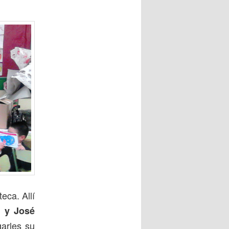
eca. Allí
a y José
arles su