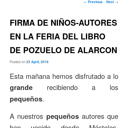
Post
←
Previous
Next
→
navigation
FIRMA DE NIÑOS-AUTORES
EN LA FERIA DEL LIBRO
DE POZUELO DE ALARCON
Posted on
23 April, 2016
Esta mañana hemos disfrutado a lo
recibiendo a los
grande
.
pequeños
A nuestros
autores que
pequeños
han venido desde Móstoles,