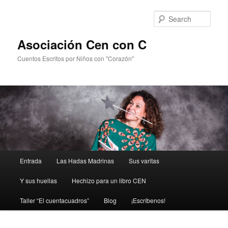
Sear
Asociación Cen con C
Cuentos Escritos por Niños con "Corazón"
Main
Entrada
Las Hadas Madrinas
Sus varitas
Skip
menu
Y sus huellas
Hechizo para un libro CEN
to
Taller “El cuentacuadros”
Blog
¡Escríbenos!
primary
content