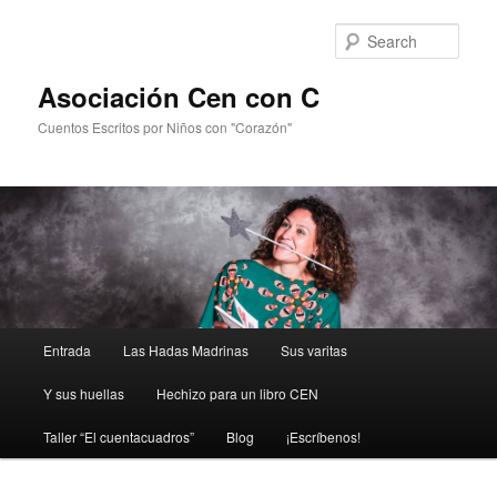
Sear
Asociación Cen con C
Cuentos Escritos por Niños con "Corazón"
Main
Entrada
Las Hadas Madrinas
Sus varitas
Skip
menu
Y sus huellas
Hechizo para un libro CEN
to
Taller “El cuentacuadros”
Blog
¡Escríbenos!
primary
content