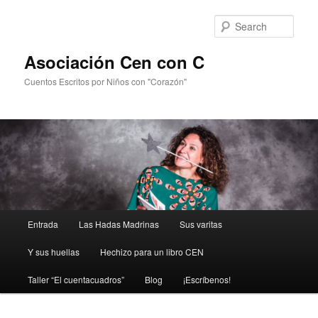
Sear
Asociación Cen con C
Cuentos Escritos por Niños con "Corazón"
Main
Entrada
Las Hadas Madrinas
Sus varitas
Skip
menu
Y sus huellas
Hechizo para un libro CEN
to
Taller “El cuentacuadros”
Blog
¡Escríbenos!
primary
content