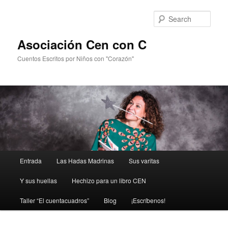
Sear
Asociación Cen con C
Cuentos Escritos por Niños con "Corazón"
Main
Entrada
Las Hadas Madrinas
Sus varitas
Skip
Skip
menu
Y sus huellas
Hechizo para un libro CEN
to
to
Taller “El cuentacuadros”
Blog
¡Escríbenos!
primary
secondary
content
content