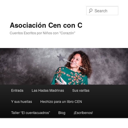
Sear
Asociación Cen con C
Cuentos Escritos por Niños con "Corazón"
Main
Entrada
Las Hadas Madrinas
Sus varitas
Skip
Skip
menu
Y sus huellas
Hechizo para un libro CEN
to
to
Taller “El cuentacuadros”
Blog
¡Escríbenos!
primary
secondary
content
content