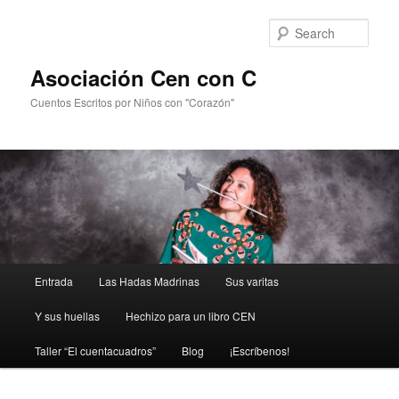
Sear
Asociación Cen con C
Cuentos Escritos por Niños con "Corazón"
Main
Entrada
Las Hadas Madrinas
Sus varitas
Skip
Skip
menu
Y sus huellas
Hechizo para un libro CEN
to
to
Taller “El cuentacuadros”
Blog
¡Escríbenos!
primary
secondary
content
content