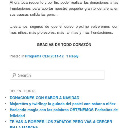
Ahora toca recuento y por fin, poder realizar las donaciones a las
Fundaciones para aportar nuestro pequeño granito de arena en
sus causas solidarias pero…
…estamos seguros de que el curso próximo volveremos con
más niños, más profesores, más familias y más Fundaciones.
GRACIAS DE TODO CORAZÓN
Posted in
Programa CEN 2011-12
|
1
Reply
S
e
a
r
RECENT POSTS
c
DONACIONES CON SABOR A NAVIDAD
h
Majorettes y twirling: la guinda del pastel con sabor a niñez
Haciendo magia con las palabras OBTENEMOS Pedacitos de
felicidad
TE VAS A ROMPER LOS ZAPATOS PERO VAS A CRECER
EN LA MARCHA