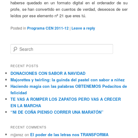
haberse quedado en un formato digital en el ordenador de su
profe, se han convertido en cuentos de verdad, deseosos de ser
leídos por ese elemento nº 21 que eres tú.
Posted in
Programa CEN 2011-12
|
Leave a reply
S
e
a
r
RECENT POSTS
c
DONACIONES CON SABOR A NAVIDAD
h
Majorettes y twirling: la guinda del pastel con sabor a niñez
Haciendo magia con las palabras OBTENEMOS Pedacitos de
felicidad
TE VAS A ROMPER LOS ZAPATOS PERO VAS A CRECER
EN LA MARCHA
“NI DE COÑA PIENSO CORRER UNA MARATÓN”
RECENT COMMENTS
mjjerez
on
El poder de las letras nos TRANSFORMA