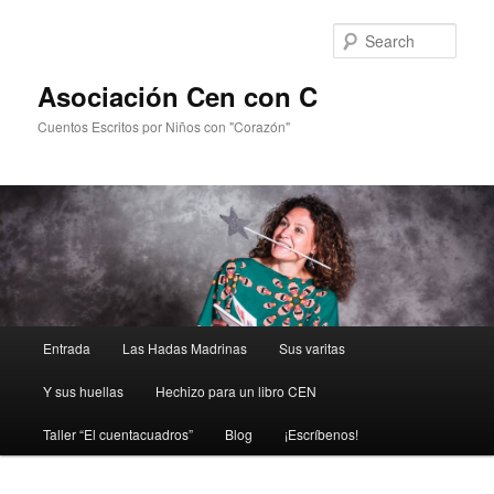
Sear
Asociación Cen con C
Cuentos Escritos por Niños con "Corazón"
Main
Entrada
Las Hadas Madrinas
Sus varitas
Skip
Skip
menu
Y sus huellas
Hechizo para un libro CEN
to
to
Taller “El cuentacuadros”
Blog
¡Escríbenos!
primary
secondary
content
content