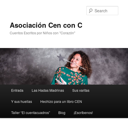
Sear
Asociación Cen con C
Cuentos Escritos por Niños con "Corazón"
Main
Entrada
Las Hadas Madrinas
Sus varitas
Skip
Skip
menu
Y sus huellas
Hechizo para un libro CEN
to
to
Taller “El cuentacuadros”
Blog
¡Escríbenos!
primary
secondary
content
content